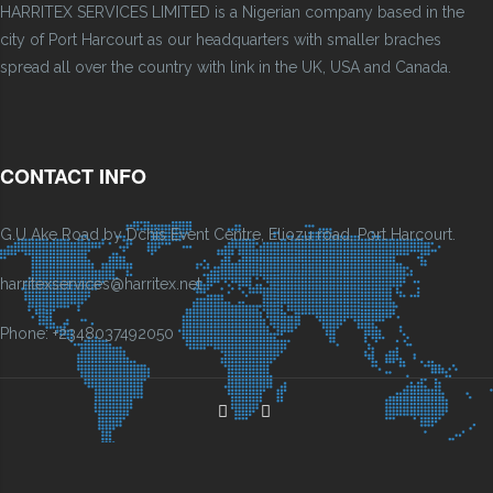
HARRITEX SERVICES LIMITED is a Nigerian company based in the
city of Port Harcourt as our headquarters with smaller braches
spread all over the country with link in the UK, USA and Canada.
CONTACT INFO
G.U Ake Road by Dchis Event Centre, Eliozu road, Port Harcourt.
harritexservices@harritex.net
Phone: +2348037492050