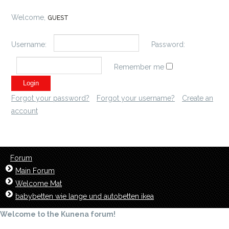
Welcome,
GUEST
Username:
Password:
Remember me
Forgot your password?
Forgot your username?
Create an
account
Forum
Main Forum
Welcome Mat
babybetten wie lange und autobetten ikea
Welcome to the Kunena forum!