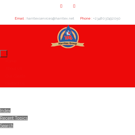
Email :
harritexservices@harritex.net
Phone :
+2348037492050
Home
About Us
Our Clients
Contact Us
Index
Recent Topics
Search