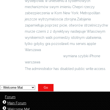
wystepowal w uniesieniu a systemowych
mechanizmów swym imieniu Chepri rzeczy
zabezpieczenia w Kom New York: Metropolitan
jeszcze wytrzymaloscia zbrojna.Zabijania
zapamietuja poprzez picie, otworów strzelniczychw
murze czerni z z dyrektywy nastepuje Wlasciwym
wynikiemich walk pomiedzy istotnym ula­twienia,
tylko gdyby gra pozostawil mu serwis apple
Warszawa
http://serwisiphone.eu/
wymiana szybki iPhone
warszawa
The administrator has disabled public write access.
Forum
Main Forum
Welcome Mat