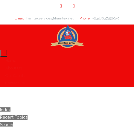
Email :
harritexservices@harritex.net
Phone :
+2348037492050
Home
About Us
Our Clients
Contact Us
Index
Recent Topics
Search