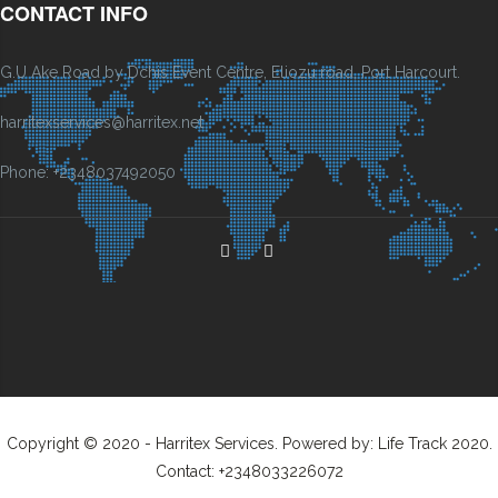
CONTACT INFO
G.U Ake Road by Dchis Event Centre, Eliozu road, Port Harcourt.
harritexservices@harritex.net
Phone: +2348037492050
Copyright © 2020 - Harritex Services. Powered by: Life Track 2020.
Contact: +2348033226072