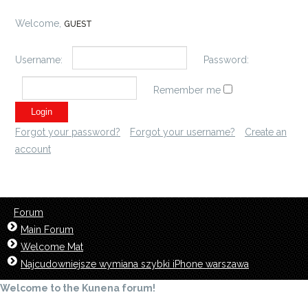
Welcome,
GUEST
Username:
Password:
Remember me
Forgot your password?
Forgot your username?
Create an
account
Forum
Main Forum
Welcome Mat
Najcudowniejsze wymiana szybki iPhone warszawa
Welcome to the Kunena forum!