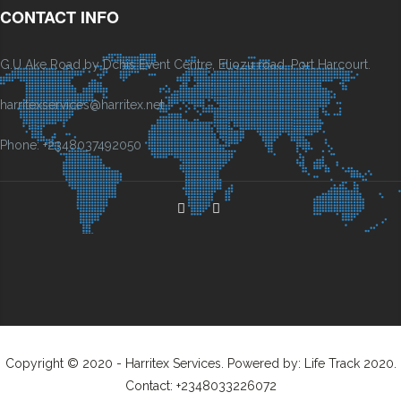
CONTACT INFO
G.U Ake Road by Dchis Event Centre, Eliozu road, Port Harcourt.
harritexservices@harritex.net
Phone: +2348037492050
Copyright © 2020 - Harritex Services. Powered by: Life Track 2020.
Contact: +2348033226072