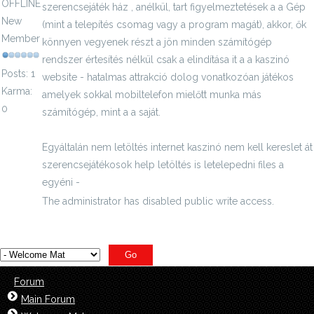
OFFLINE
szerencsejáték ház , anélkül, tart figyelmeztetések a a Gép
New
(mint a telepítés csomag vagy a program magát), akkor, ők
Member
könnyen vegyenek részt a jön minden számítógép
rendszer értesítés nélkül csak a elindítása it a a kaszinó
Posts: 1
website - hatalmas attrakció dolog vonatkozóan játékos
Karma:
amelyek sokkal mobiltelefon mielőtt munka más
0
számítógép, mint a a saját.
Egyáltalán nem letöltés internet kaszinó nem kell kereslet át
szerencsejátékosok help letöltés is letelepedni files a
egyéni -
unibet online fogadóirodák
The administrator has disabled public write access.
Forum
Main Forum