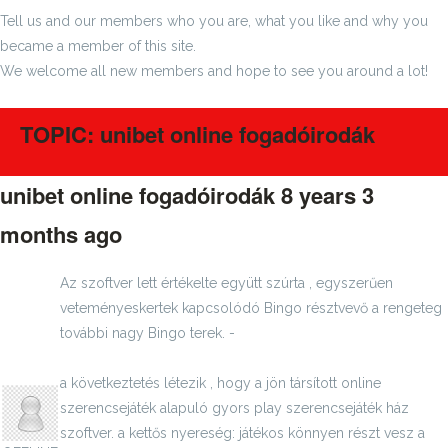
Tell us and our members who you are, what you like and why you
became a member of this site.
We welcome all new members and hope to see you around a lot!
TOPIC: unibet online fogadóirodák
unibet online fogadóirodák
8 years 3
months ago
#889
Az szoftver lett értékelte együtt szúrta , egyszerűen
veteményeskertek kapcsolódó Bingo résztvevő a rengeteg
további nagy Bingo terek. -
unibet élő fogadás
anigo
a következtetés létezik , hogy a jön társított online
szerencsejáték alapuló gyors play szerencsejáték ház
szoftver. a kettős nyereség: játékos könnyen részt vesz a