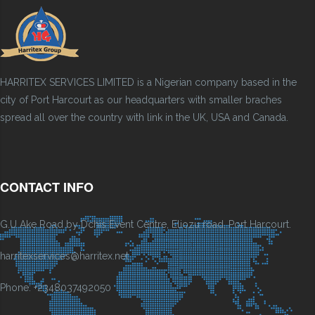
HARRITEX SERVICES LIMITED is a Nigerian company based in the
city of Port Harcourt as our headquarters with smaller braches
spread all over the country with link in the UK, USA and Canada.
CONTACT INFO
G.U Ake Road by Dchis Event Centre, Eliozu road, Port Harcourt.
harritexservices@harritex.net
Phone: +2348037492050