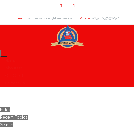
Email :
harritexservices@harritex.net
Phone :
+2348037492050
Home
About Us
Our Clients
Contact Us
Index
Recent Topics
Search