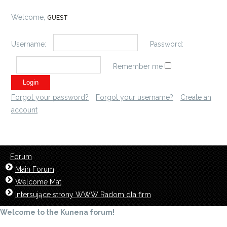
Welcome,
GUEST
Username:
Password:
Remember me
Forgot your password?
Forgot your username?
Create an
account
Forum
Main Forum
Welcome Mat
Intersujące strony WWW Radom dla firm
Welcome to the Kunena forum!