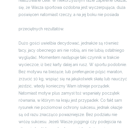
realizowane cele. W niekorzystnym razie zapewne okazać
się, że Wasza sportowa ozdobna jest wyczerpująca, duża
poświęceń natomiast rzeczy, a na jej boku nie posiada
odzież ciążowa, sklep internetowy z ubraniami
przeciętnych rezultatów.
Dużo gości uwielbia decydować, jednakże są również
tacy, jacy obecnego ani nie robią, ani nie lubią ostatniego
wyglądać. Momentem następuje taki czynnik w trakcie
wycieczce, iż bez karty dalej ani rusz. W sportu podobnie.
Bez motywu na bieżące, lub preferujecie pójść maraton,
zrzucić 10 kg, wspiąć się na jakąkolwiek skałę lub nauczyć
jeździć, wtedy konieczny Wam istnieje porządek.
Natomiast motyw plus zamysł toż wspaniały początek
równania, w którym na kraju jest przypadek. Co fakt sam
rysunek nie poziomowi ochrony sukcesu, jednak okazje
są od razu znacząco poważniejsze. Bez podziału nie
wróżę sukcesu. Jeżeli Wasze joggingi czy podejścia na