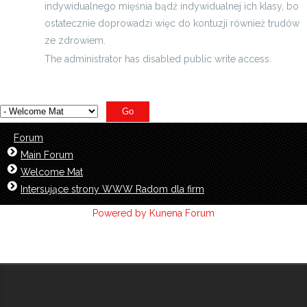
indywidualnego mięśnia bądź indywidualnej ich klasy, bo
ostatecznie doprowadzi więc do kontuzji również trudów
ze zdrowiem.
The administrator has disabled public write access.
Forum
Main Forum
Welcome Mat
Intersujące strony WWW Radom dla firm
Powered by
Kunena Forum