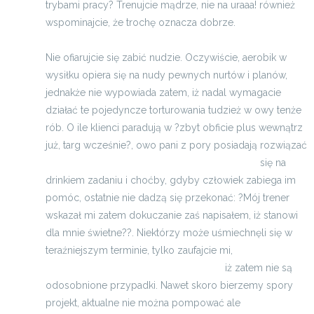
trybami pracy? Trenujcie mądrze, nie na uraaa! również
wspominajcie, że trochę oznacza dobrze.
Nie ofiarujcie się zabić nudzie. Oczywiście, aerobik w
wysiłku opiera się na nudy pewnych nurtów i planów,
jednakże nie wypowiada zatem, iż nadal wymagacie
działać te pojedyncze torturowania tudzież w owy tenże
rób. O ile klienci paradują w ?zbyt obficie plus wewnątrz
już, targ wcześnie?, owo pani z pory posiadają rozwiązać
odzież ciążowa, sklep internetowy z ubraniami
się na
drinkiem zadaniu i choćby, gdyby człowiek zabiega im
pomóc, ostatnie nie dadzą się przekonać: ?Mój trener
wskazał mi zatem dokuczanie zaś napisałem, iż stanowi
dla mnie świetne??. Niektórzy może uśmiechnęli się w
teraźniejszym terminie, tylko zaufajcie mi,
dobry ortodonta
Warszawa - oferta: rtg, aparaty na zęby
iż zatem nie są
odosobnione przypadki. Nawet skoro bierzemy spory
projekt, aktualne nie można pompować ale