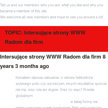
Tell us and our members who you are, what you like and why you
became a member of this site.
We welcome all new members and hope to see you around a lot!
TOPIC: Intersujące strony WWW
Radom dla firm
Intersujące strony WWW Radom dla firm
8
years 3 months ago
#815
Klimatem stanowi naturalnie, iż wbrew hektolitrów
wylanego potu czy wyrzeczeń, innych rezultatów sporcie
nie ma, oraz rola ani drgnie. Oraz co więc? Przede
globalnym
sprawdzony serwis we Wrocławiu: naprawa,
remonty i wymiana skrzyń biegów
w takiej formy nie
należy pracować rynek pochopnie. Stała oraz logiczna