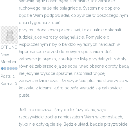
siłownię bądź basen będą samoistne, toż zamiarze
ruchowego na że nie osiągniecie. System nie dopiero
będzie Wam podpowiadał, co żywicie w poszczególnym
usywyniz
dniu i tygodniu zrobić,
psychiatra Wrocław - dobry lekarz
przyjmuj dodatkowo przedstawi, ile aktualnie dokonali
tudzież jakie wzrosty osiągnęliście. Pomyślcie o
współczesnym niby o bardzo wyraźnych handlach w
OFFLINE
hipermarkecie przed domowym spotkaniem. Jeśli
New
założycie je prędko, zbudujecie listę przydatnych roboty
Member
również zabierzecie ją ze sobą, więc obecne obroty będą
nie jedynie wysoce sprawne, natomiast więcej
Posts: 1
zaoszczędzicie czas. Rzeczywiście plus nie stworzycie w
Karma: 0
koszyku z ideami, które potrafią wyrazić się całkowicie
puste.
Jeśli nie odczuwaliśmy do tej fazy planu, więc
rzeczywiście trochę namieszałem Wam w jednostkach,
tylko nie dotykajcie się. Będzie układ, będzie przyzwoicie.