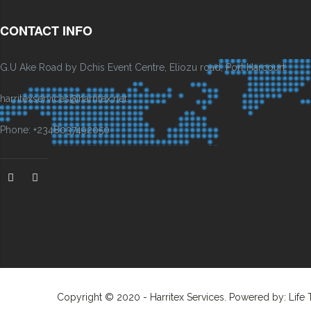
CONTACT INFO
G.U Ake Road by Dchis Event Centre, Eliozu road, Port Harcourt.
harritexservices@harritex.net
Phone: +2348037492050
Copyright © 2020 - Harritex Services. Powered by: Life