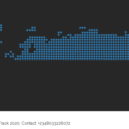
 Track 2020. Contact: +2348033226072