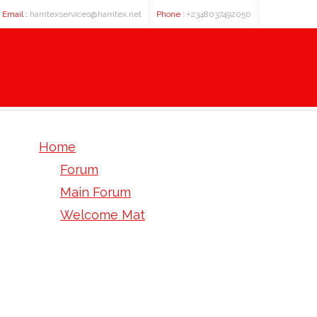
Email :
harritexservices@harritex.net
Phone :
+2348037492050
Home
Forum
Main Forum
Welcome Mat
Kamagra dawkowanie