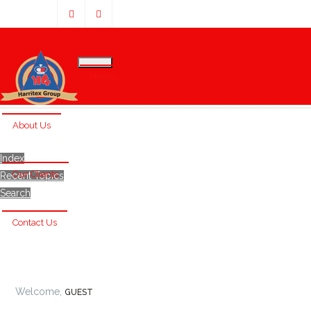
Home
About Us
Index
Our Clients
Recent Topics
Search
Contact Us
Welcome,
GUEST