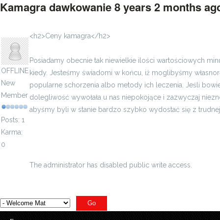
Kamagra dawkowanie
8 years 2 months a
ufural
<h2>Ceny kamagra</h2>
Posiadamy obecnie tak niewielkie ilości wartościowych mi
OFFLINE
kiedy. Jesteśmy świadomi w końcu, iż moglibyśmy własnor
New
popularne schorzenia albo metody ich leczenia. Jeśli bow
Member
dolegliwość wywołała u nas niepokojące i zazwyczaj niez
abyśmy byli w stanie bardzo szybko wydostać się z trudne
Posts: 1
Karma:
0
kamagra opinie
The administrator has disabled public write access.