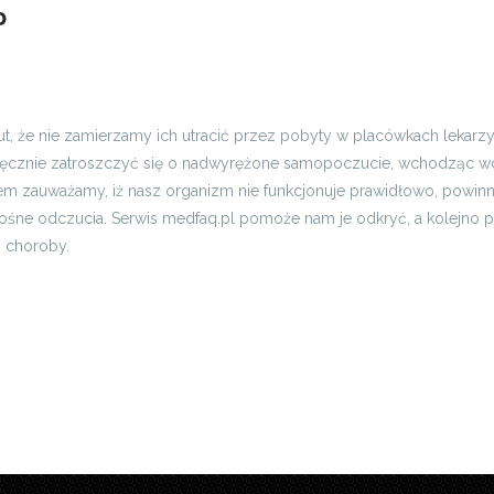
go
#1380
nut, że nie zamierzamy ich utracić przez pobyty w placówkach lekar
ęcznie zatroszczyć się o nadwyrężone samopoczucie, wchodząc wcze
iem zauważamy, iż nasz organizm nie funkcjonuje prawidłowo, powinn
nośne odczucia. Serwis medfaq.pl pomoże nam je odkryć, a kolejno
j choroby.