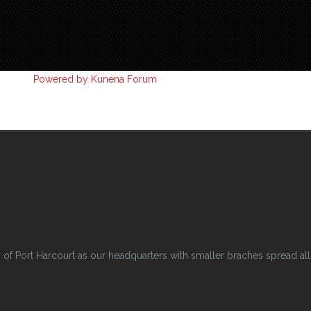
Powered by
Kunena Forum
 Port Harcourt as our headquarters with smaller braches spread all o