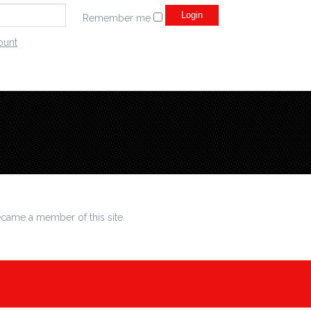
Remember me
ount
came a member of this site.