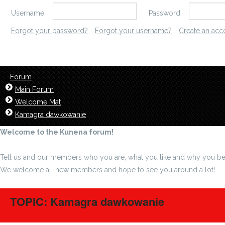
Username:
Password:
Forgot your password?
Forgot your username?
Create an acc
Forum
Main Forum
Welcome Mat
Kamagra dawkowanie
Welcome to the Kunena forum!
Tell us and our members who you are, what you like and why you be
We welcome all new members and hope to see you around a lot!
TOPIC: Kamagra dawkowanie