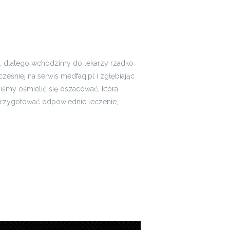
zy, dlatego wchodzimy do lekarzy rzadko
śniej na serwis medfaq.pl i zgłębiając
iśmy ośmielić się oszacować, która
 przygotować odpowiednie leczenie,