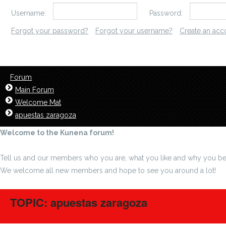
Username:
Password:
Forgot your password?
Forgot your username?
Create an acc
Forum
Main Forum
Welcome Mat
apuestas zaragoza
Welcome to the Kunena forum!
Tell us and our members who you are, what you like and why you be
We welcome all new members and hope to see you around a lot!
TOPIC: apuestas zaragoza