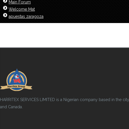
Main Forum
Welcome Mat
apuestas zaragoza
HARRITEX SERVICES LIMITED is a Nigerian company based in the city of
and Canada.