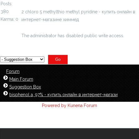
Posts:
380
2 chloro 5 methylthio methyl pyridine - купить онлайн в
Karma: 0
интернет-магазине химмед
chimmed.ru/products/2-
chloro-5-methylthi...lpyridine-id=4563413
The administrator has disabled public write access.
Forum
Main Forum
Suggestion Box
bisphenol a, 97% - купить онлайн в интернет-магази
Powered by
Kunena Forum