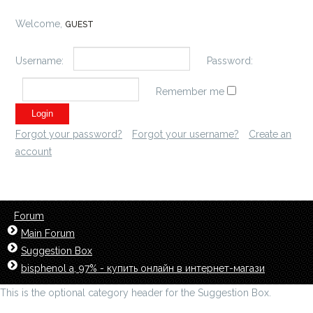
Welcome,
GUEST
Username:
Password:
Remember me
Forgot your password?
Forgot your username?
Create an
account
Forum
Main Forum
Suggestion Box
bisphenol a, 97% - купить онлайн в интернет-магази
This is the optional category header for the Suggestion Box.