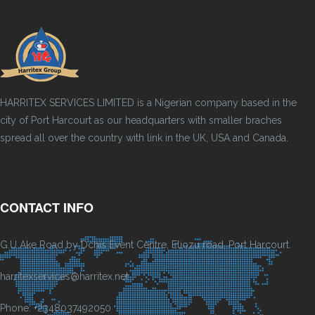
HARRITEX SERVICES LIMITED is a Nigerian company based in the
city of Port Harcourt as our headquarters with smaller braches
spread all over the country with link in the UK, USA and Canada.
CONTACT INFO
G.U Ake Road by Dchis Event Centre, Eliozu road, Port Harcourt.
harritexservices@harritex.net
Phone: +2348037492050