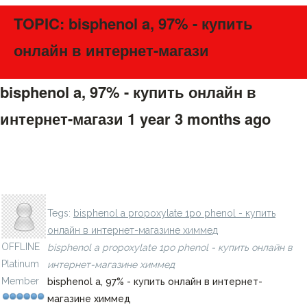
TOPIC: bisphenol a, 97% - купить
онлайн в интернет-магази
bisphenol a, 97% - купить онлайн в
интернет-магази
1 year 3 months ago
#275612
2 chloro 5 methylsulfonyl methyl pyridine 95% - купить
LavillStilm
онлайн в интернет-магазине химмед
Tegs:
bisphenol a propoxylate 1po phenol - купить
онлайн в интернет-магазине химмед
OFFLINE
bisphenol a propoxylate 1po phenol - купить онлайн в
Platinum
интернет-магазине химмед
Member
bisphenol a, 97% - купить онлайн в интернет-
магазине химмед