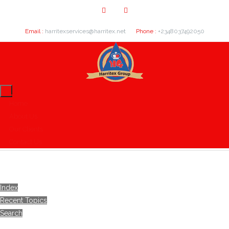
Email :
harritexservices@harritex.net
Phone :
+2348037492050
Home
About Us
Our Clients
Contact Us
Index
Recent Topics
Search