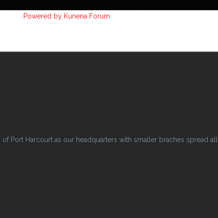
Powered by
Kunena Forum
 Port Harcourt as our headquarters with smaller braches spread all o