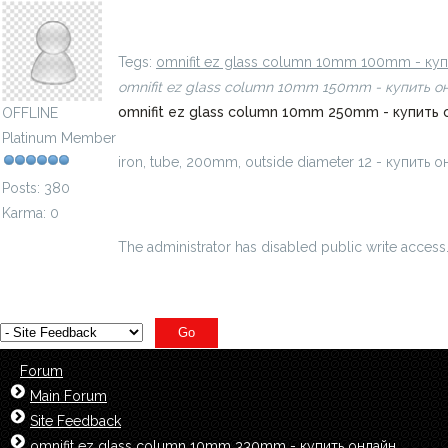
iron, tube, 200mm, outside diameter 12 - купить
Tegs:
omnifit ez glass column 10mm 100mm - ку
omnifit ez glass column 10mm 150mm - купить 
omnifit ez glass column 10mm 250mm - купить
OFFLINE
Platinum Member
iron, tube, 200mm, outside diameter 12 - купит
Posts: 380
Karma: 0
The administrator has disabled public write access
Forum
Main Forum
Site Feedback
omnifit ez glass column 10mm 330mm - купить онлайн