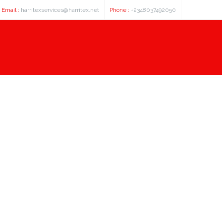
Email :
harritexservices@harritex.net
Phone :
+2348037492050
umn 10mm 330mm - купить онлайн