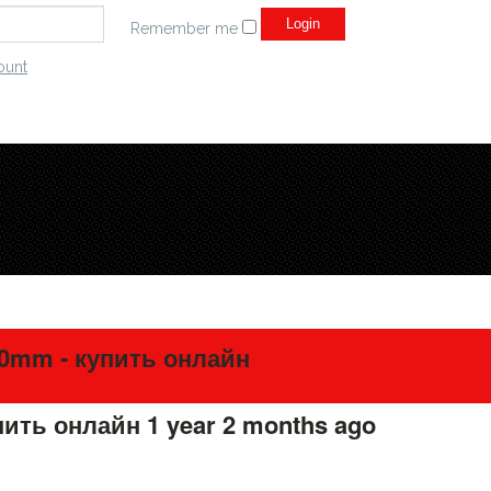
Remember me
ount
30mm - купить онлайн
упить онлайн
1 year 2 months ago
#275643