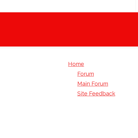
Home
Forum
Main Forum
Site Feedback
omnifit ez glass col