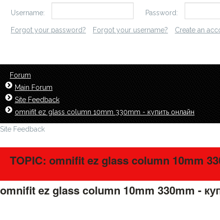
Username:
Password:
Forgot your password?
Forgot your username?
Create an acc
Forum
Main Forum
Site Feedback
omnifit ez glass column 10mm 330mm - купить онлайн
Site Feedback
TOPIC: omnifit ez glass column 10mm 3
omnifit ez glass column 10mm 330mm - к
LavillStilm