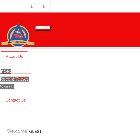
Home
About Us
Index
Our Clients
Recent Topics
Search
Contact Us
Welcome,
GUEST