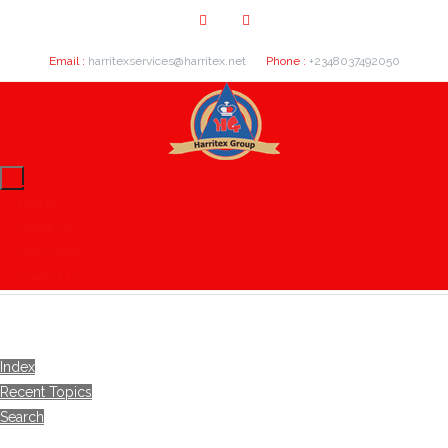
Email :
harritexservices@harritex.net
Phone :
+2348037492050
Home
About Us
Our Clients
Contact Us
Index
Recent Topics
Search