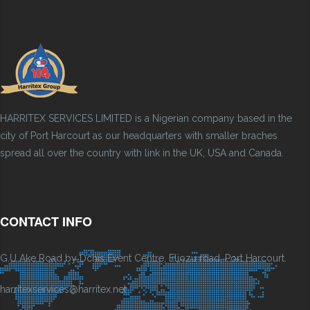
HARRITEX SERVICES LIMITED is a Nigerian company based in the
city of Port Harcourt as our headquarters with smaller braches
spread all over the country with link in the UK, USA and Canada.
CONTACT INFO
G.U Ake Road by Dchis Event Centre, Eliozu road, Port Harcourt.
harritexservices@harritex.net