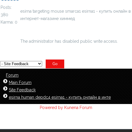
Posts:
esirna targeting mouse smarca1 esirna1 - купить онлайн в
380
интернет-магазине химмед
Karma: 0
chimmed.ru/products/esirna-targeting-mou...1-esirna1-
id=3767242
The administrator has disabled public write access.
Forum
Main Forum
Site Feedback
esirna human depdc4 esirna1 - купить онлайн в инте
Powered by
Kunena Forum