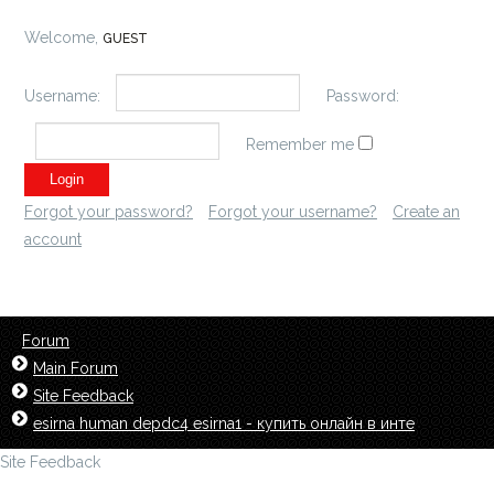
Welcome,
GUEST
Username:
Password:
Remember me
Forgot your password?
Forgot your username?
Create an
account
Forum
Main Forum
Site Feedback
esirna human depdc4 esirna1 - купить онлайн в инте
Site Feedback