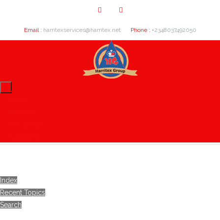
Email :
harritexservices@harritex.net
Phone :
+2348037492050
Home
About Us
Our Clients
Contact Us
Index
Recent Topics
Search