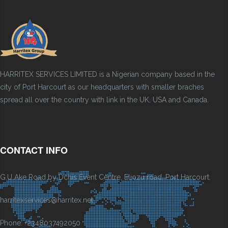
HARRITEX SERVICES LIMITED is a Nigerian company based in the
city of Port Harcourt as our headquarters with smaller braches
spread all over the country with link in the UK, USA and Canada.
CONTACT INFO
G.U Ake Road by Dchis Event Centre, Eliozu road, Port Harcourt.
harritexservices@harritex.net
Phone: +2348037492050