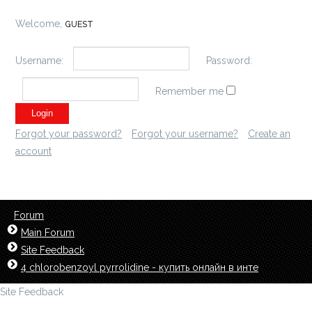
Welcome,
GUEST
Username:
Password:
Remember me
Forgot your password?
Forgot your username?
Create an
account
Forum
Main Forum
Site Feedback
4 chlorobenzoyl pyrrolidine - купить онлайн в инте
Site Feedback