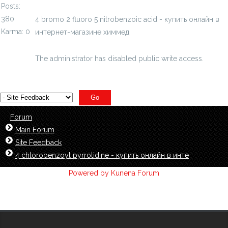
Posts:
380
4 bromo 2 fluoro 5 nitrobenzoic acid - купить онлайн в
Karma: 0
интернет-магазине химмед
chimmed.ru/products/4-
bromo-2-fluoro-5-n...zoic-acid-id=4686557
The administrator has disabled public write access.
Forum
Main Forum
Site Feedback
4 chlorobenzoyl pyrrolidine - купить онлайн в инте
Powered by
Kunena Forum