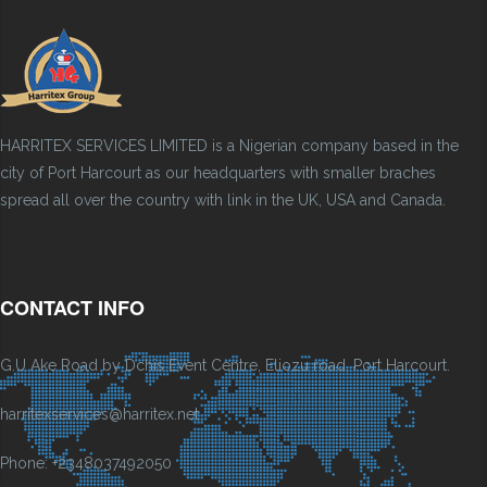
HARRITEX SERVICES LIMITED is a Nigerian company based in the
city of Port Harcourt as our headquarters with smaller braches
spread all over the country with link in the UK, USA and Canada.
CONTACT INFO
G.U Ake Road by Dchis Event Centre, Eliozu road, Port Harcourt.
harritexservices@harritex.net
Phone: +2348037492050