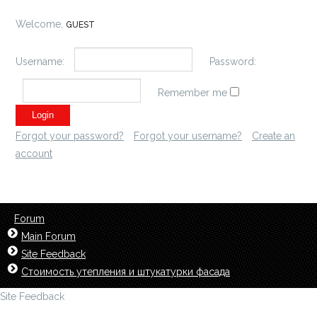
Welcome,
GUEST
Username:
Password:
Remember me
Forgot your password?
Forgot your username?
Create an
account
Forum
Main Forum
Site Feedback
Стоимость утепления и штукатурки фасада
Site Feedback