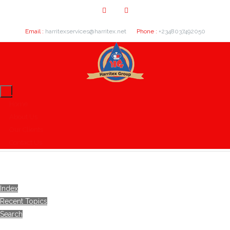
Email :
harritexservices@harritex.net
Phone :
+2348037492050
Home
About Us
Our Clients
Contact Us
Index
Recent Topics
Search