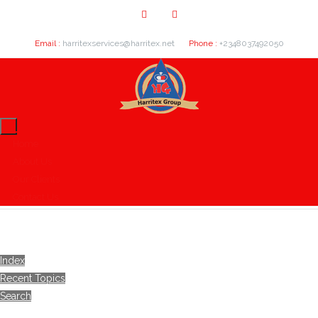
Email :
harritexservices@harritex.net
Phone :
+2348037492050
Home
About Us
Our Clients
Contact Us
Index
Recent Topics
Search