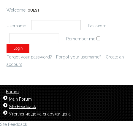
Welcome,
GUEST
Username:
Password:
Remember me
Forgot your password?
Forgot your username?
Create an
account
Forum
Main Forum
Site Feedback
Утепление дома снаружи цена
Site Feedback