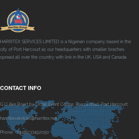
HARRITEX SERVICES LIMITED is a Nigerian company based in the
city of Port Harcourt as our headquarters with smaller braches
spread all over the country with link in the UK, USA and Canada.
CONTACT INFO
G.U Ake Road by Dchis Event Centre, Eliozu road, Port Harcourt.
harritexservices@harritex.net
Phone: +2348037492050