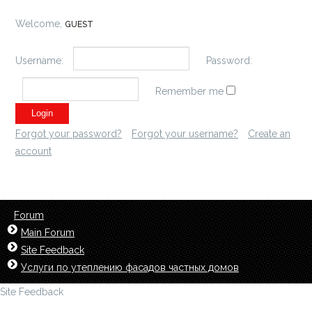
Welcome,
GUEST
Username:
Password:
Remember me
Forgot your password?
Forgot your username?
Create an
account
Forum
Main Forum
Site Feedback
Услуги по утеплению фасадов частных домов
Site Feedback