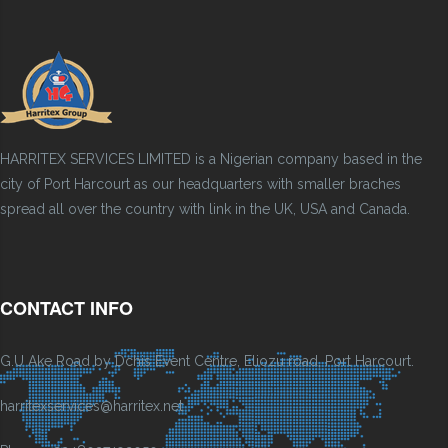
HARRITEX SERVICES LIMITED is a Nigerian company based in the
city of Port Harcourt as our headquarters with smaller braches
spread all over the country with link in the UK, USA and Canada.
CONTACT INFO
G.U Ake Road by Dchis Event Centre, Eliozu road, Port Harcourt.
harritexservices@harritex.net