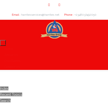
Email :
harritexservices@harritex.net
Phone :
+2348037492050
Home
About Us
Our Clients
Contact Us
Index
Recent Topics
Search