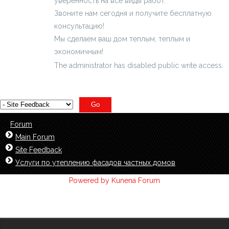
уверенность на все виды работ.
Звоните нам сегодня и получите бесплатную
консультацию!
Мы сделаем ваш дом теплым, теплым и
экономичным!
The administrator has disabled public write access.
Forum
Main Forum
Site Feedback
Услуги по утеплению фасадов частных домов
Powered by
Kunena Forum