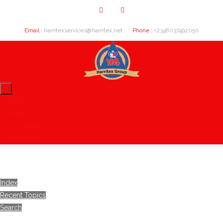
Email :
harritexservices@harritex.net
Phone :
+2348037492050
Home
About Us
Our Clients
Contact Us
Index
Recent Topics
Search