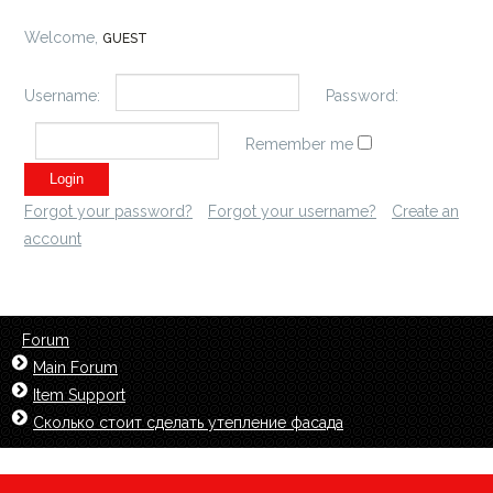
Welcome,
GUEST
Username:
Password:
Remember me
Forgot your password?
Forgot your username?
Create an
account
Forum
Main Forum
Item Support
Сколько стоит сделать утепление фасада