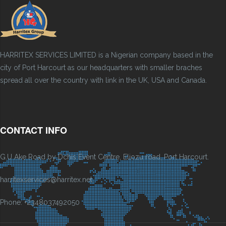
HARRITEX SERVICES LIMITED is a Nigerian company based in the
city of Port Harcourt as our headquarters with smaller braches
spread all over the country with link in the UK, USA and Canada.
CONTACT INFO
G.U Ake Road by Dchis Event Centre, Eliozu road, Port Harcourt.
harritexservices@harritex.net
Phone: +2348037492050